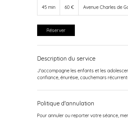
60
euros
45 min
4
60 €
Avenue Charles de Ga
5
m
i
Réserver
n
Description du service
J'accompagne les enfants et les adolescen
confiance, énurésie, cauchemars récurrents,
Politique d'annulation
Pour annuler ou reporter votre séance, me