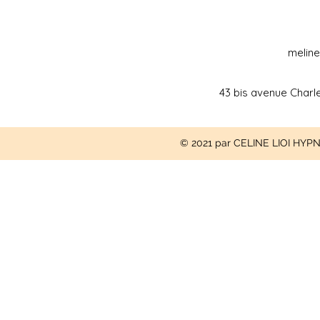
melin
43 bis avenue Charl
© 2021 par CELINE LIOI H