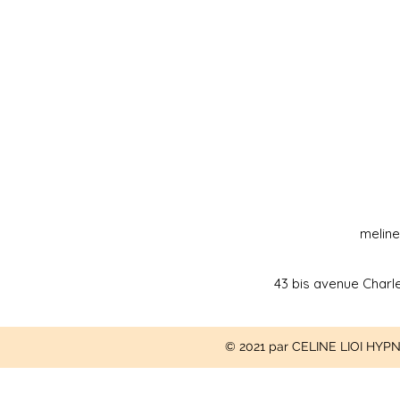
melin
43 bis avenue Charl
© 2021 par CELINE LIOI H