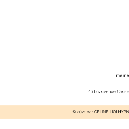
melin
43 bis avenue Charl
© 2021 par CELINE LIOI H